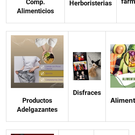
farm
Comp.
Herboristerias
Alimenticios
Disfraces
Alimen
Productos
Adelgazantes