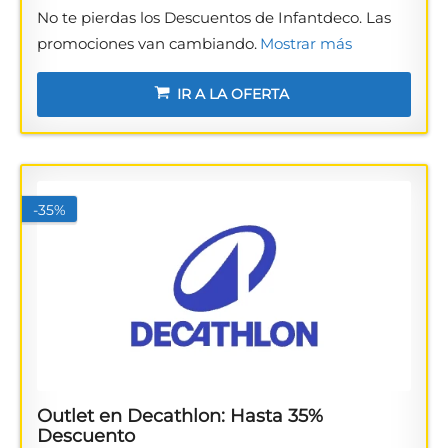
No te pierdas los Descuentos de Infantdeco. Las
promociones van cambiando.
Mostrar más
IR A LA OFERTA
-35%
Outlet en Decathlon: Hasta 35%
Descuento