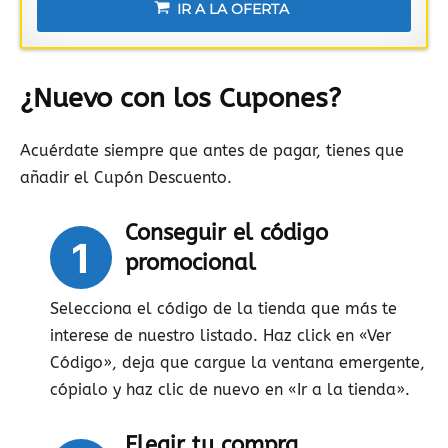
IR A LA OFERTA
¿Nuevo con los Cupones?
Acuérdate siempre que antes de pagar, tienes que
añadir el Cupón Descuento.
Conseguir el código
1
promocional
Selecciona el código de la tienda que más te
interese de nuestro listado. Haz click en «Ver
Código», deja que cargue la ventana emergente,
cópialo y haz clic de nuevo en «Ir a la tienda».
Elegir tu compra