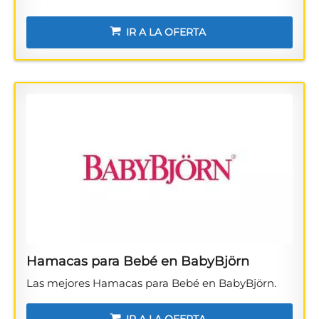
IR A LA OFERTA
Hamacas para Bebé en BabyBjörn
Las mejores Hamacas para Bebé en BabyBjörn.