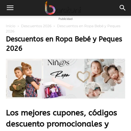
Publicidad
Inicio
Descuentos 2026
Descuentos en Ropa Bebé y Peques
2026
Descuentos en Ropa Bebé y Peques
2026
Los mejores cupones, códigos
descuento promocionales y