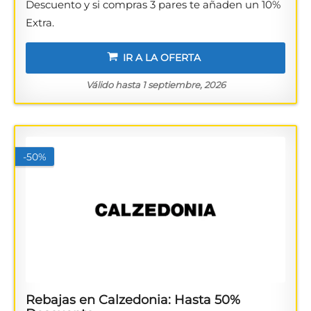
Descuento y si compras 3 pares te añaden un 10%
Extra.
IR A LA OFERTA
Válido hasta 1 septiembre, 2026
-50%
Rebajas en Calzedonia: Hasta 50%