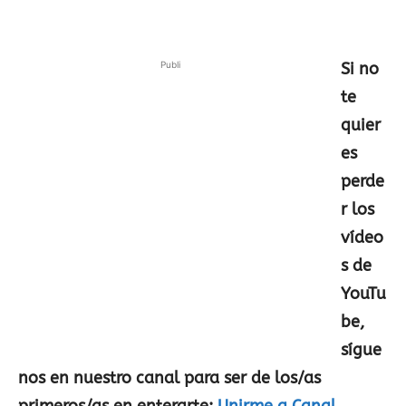
Publi
Si no
te
quier
es
perde
r los
vídeo
s de
YouTu
be,
sígue
nos en nuestro canal para ser de los/as