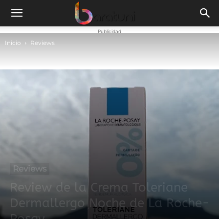
Publicidad
Inicio
Reviews
Reviews
Review de la Crema Toleriane
Dermallergo Noche de La Roche-
Posay