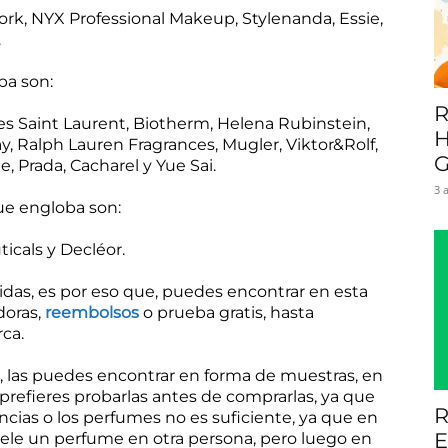
York, NYX Professional Makeup, Stylenanda, Essie,
.
productos
ba son:
R
ves Saint Laurent, Biotherm, Helena Rubinstein,
H
, Ralph Lauren Fragrances, Mugler, Viktor&Rolf,
G
e, Prada, Cacharel y Yue Sai.
a
3 
ue engloba son:
icals y Decléor.
as, es por eso que, puedes encontrar en esta
doras,
reembolsos
o prueba gratis, hasta
domicilio
ca.
 las puedes encontrar en forma de muestras, en
i prefieres probarlas antes de comprarlas, ya que
R
ncias o los perfumes no es suficiente, ya que en
E
le un perfume en otra persona, pero luego en