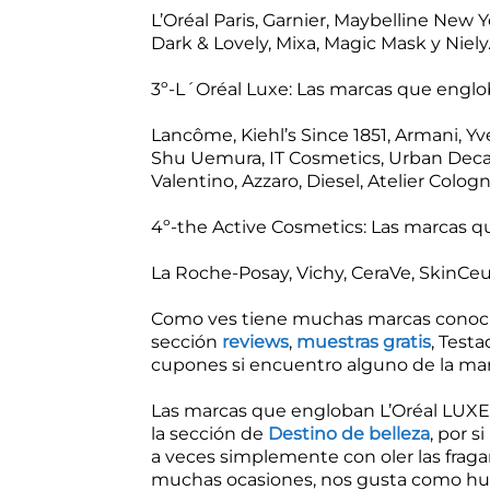
L’Oréal Paris, Garnier, Maybelline New 
Dark & Lovely, Mixa, Magic Mask y Niely
3º-L´Oréal Luxe: Las marcas que englo
Lancôme, Kiehl’s Since 1851, Armani, Y
Shu Uemura, IT Cosmetics, Urban Decay
Valentino, Azzaro, Diesel, Atelier Cologn
4º-the Active Cosmetics: Las marcas q
La Roche-Posay, Vichy, CeraVe, SkinCeut
Como ves tiene muchas marcas conocid
sección
reviews
,
muestras gratis
, Testa
cupones si encuentro alguno de la mar
Las marcas que engloban L’Oréal LUXE,
la sección de
Destino de belleza
, por s
a veces simplemente con oler las fraga
muchas ocasiones, nos gusta como hue