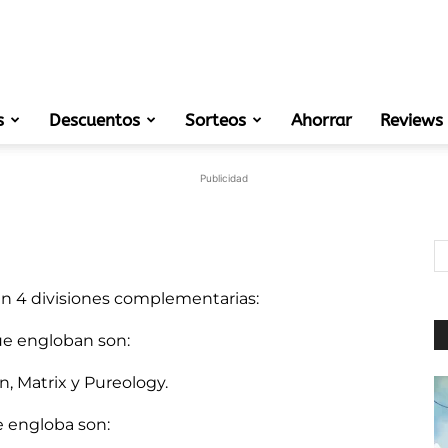
s
Descuentos
Sorteos
muestras
Ahorrar
Reviews
Publicidad
gratis
en 4 divisiones complementarias:
ue engloban son:
de
n, Matrix y Pureology.
 engloba son: