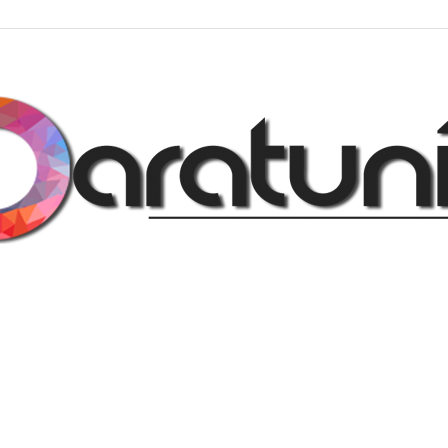
Regalos
y