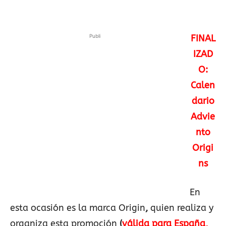
Publi
FINAL
IZAD
O:
Calen
dario
Advie
nto
Origi
ns
En
esta ocasión es la marca Origin
,
quien realiza y
organiza esta promoción
(
válida para España,