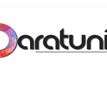
Regalos
y