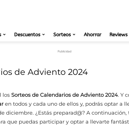
s
Descuentos
Sorteos
muestras
Ahorrar
Reviews
Publicidad
ios de Adviento 2024
gratis
l los
Sorteos de Calendarios de Adviento 2024
. Y 
ar
en todos y cada uno de ellos y, podrás optar a l
de
 de diciembre. ¿Estás preparad@? A continuación, 
 que puedas participar y optar a llevarte fantásti