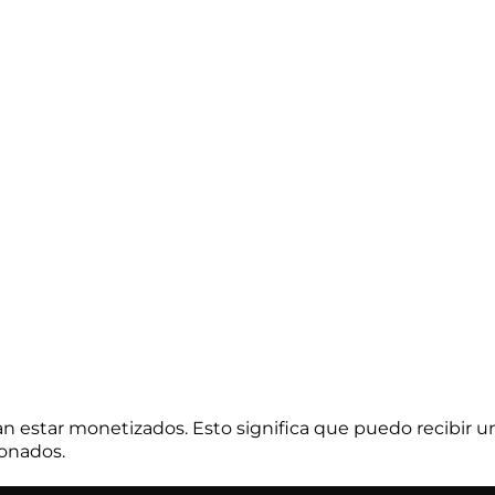
productos
a
domicilio
 estar monetizados. Esto significa que puedo recibir un
ionados.