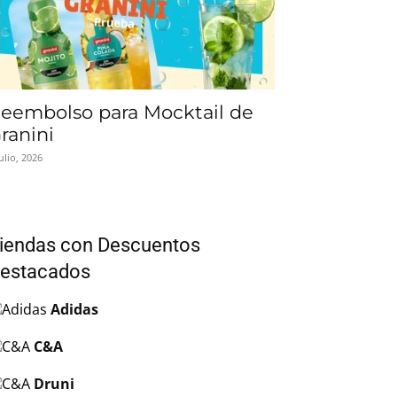
eembolso para Mocktail de
ranini
julio, 2026
iendas con Descuentos
estacados
Adidas
C&A
Druni