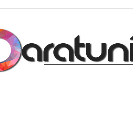
Regalos
y