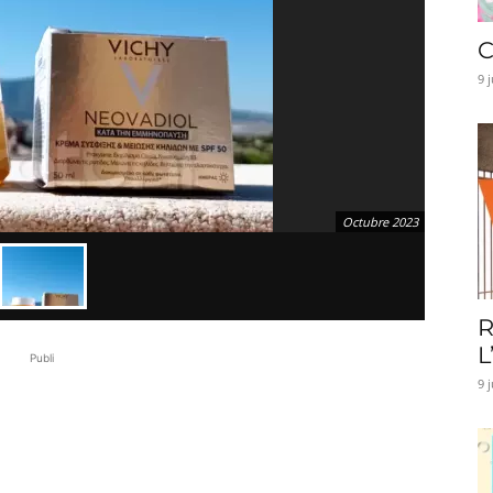
C
9 
Octubre 2023
R
L
Publi
9 