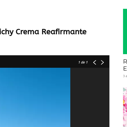
Vichy Crema Reafirmante
R
1
de 1
E
3 