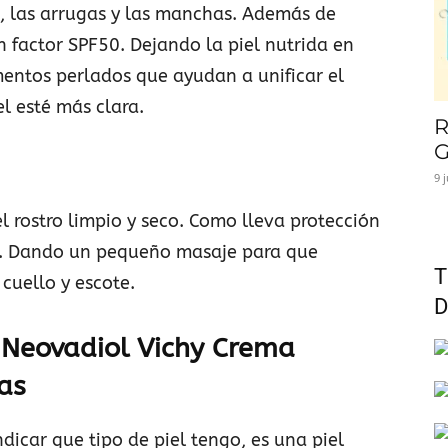
, las arrugas y las manchas. Además de
n factor SPF50. Dejando la piel nutrida en
entos perlados que ayudan a unificar el
el esté más clara.
R
G
9 
el rostro limpio y seco. Como lleva protección
ar. Dando un pequeño masaje para que
T
 cuello y escote.
D
a
Neovadiol Vichy Crema
as
dicar que tipo de piel tengo, es una piel