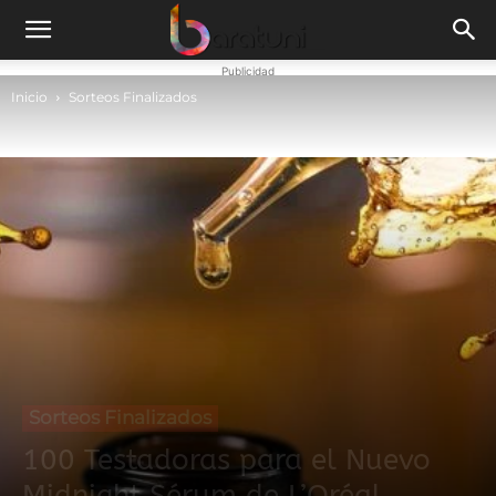
Publicidad
Inicio
Sorteos Finalizados
Sorteos Finalizados
100 Testadoras para el Nuevo
Midnight Sérum de L’Oréal