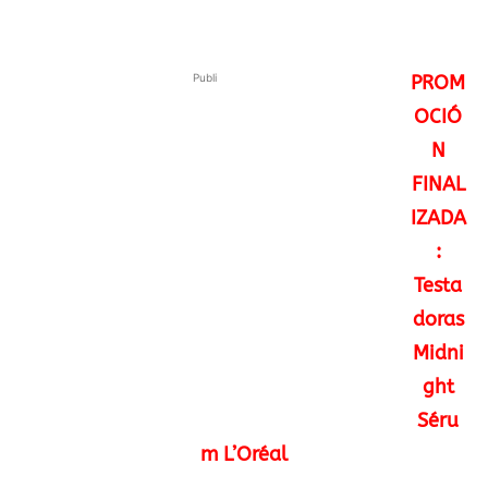
Publi
PROM
OCIÓ
N
FINAL
IZADA
:
Testa
doras
Midni
ght
Séru
m L’Oréal