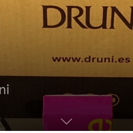
productos
a
ni
domicilio