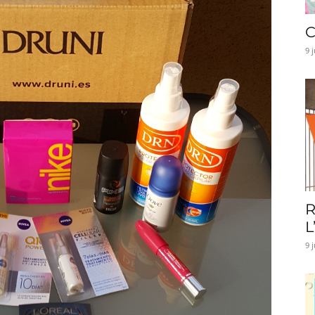
C
9 
R
L
9 