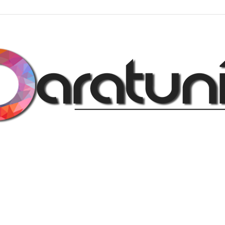
Regalos
y