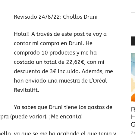
|
Revisado 24/8/22: Chollos Druni
Hola!! A través de este post te voy a
Baratuni
contar mi compra en Druni. He
comprado 10 productos y me ha
costado un total de 22,62€, con mi
descuento de 3€ incluido. Además, me
han enviado una muestra de L’Oréal
Revitalift.
Ya sabes que Druni tiene los gastos de
R
H
pra (puede variar). ¡Me encanta!
G
3 
ello, ya que se me ha acabado el que tenía y