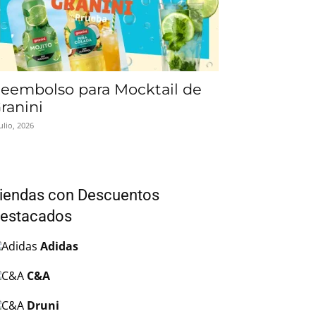
eembolso para Mocktail de
ranini
julio, 2026
iendas con Descuentos
estacados
Adidas
C&A
Druni