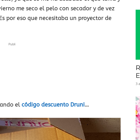
ierno me seco el pelo con secador y de vez
Es por eso que necesitaba un proyector de
Publi
R
E
3 
zando el
código descuento Druni
…