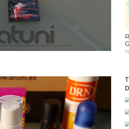
R
G
9 
T
D