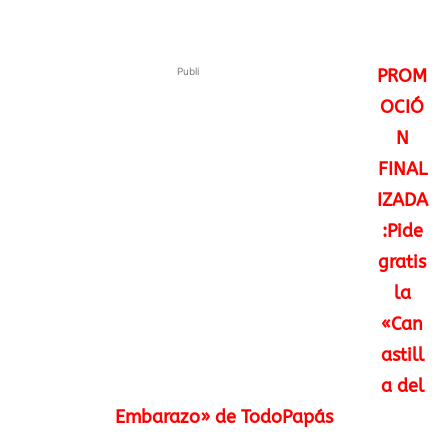
Publi
PROM
OCIÓ
N
FINAL
IZADA
:Pide
gratis
la
«Can
astill
a del
Embarazo» de TodoPapás