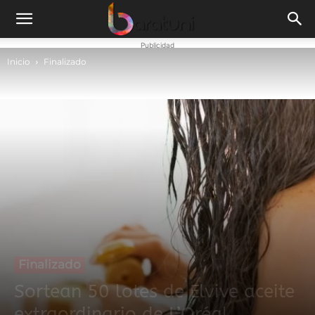
Publicidad
Inicio
Finalizado
Finalizado
Sortean 50 lotes de Elvive aceite
extraordinario de L’Oréal