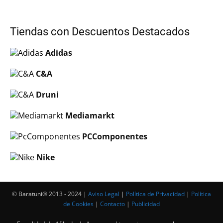
Tiendas con Descuentos Destacados
Adidas
C&A
Druni
Mediamarkt
PCComponentes
Nike
© Baratuni®‎ 2013 - 2024 |
Aviso Legal
|
Política de Privacidad
|
Política
de Cookies
|
Contacto
|
Publicidad