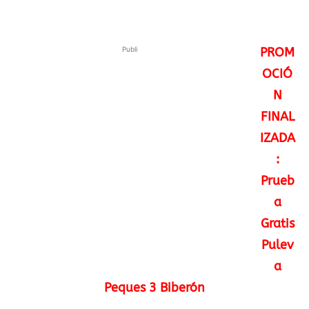
Publi
PROM
OCIÓ
N
FINAL
IZADA
:
Prueb
a
Gratis
Pulev
a
Peques 3 Biberón