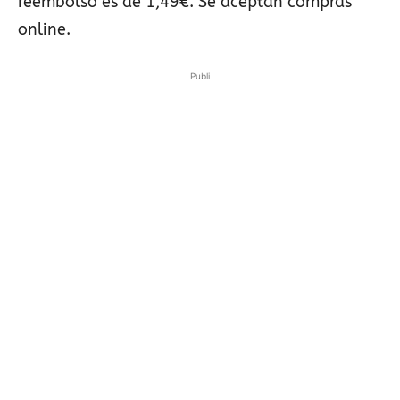
reembolso es de 1,49€. Se aceptan compras
online.
Publi