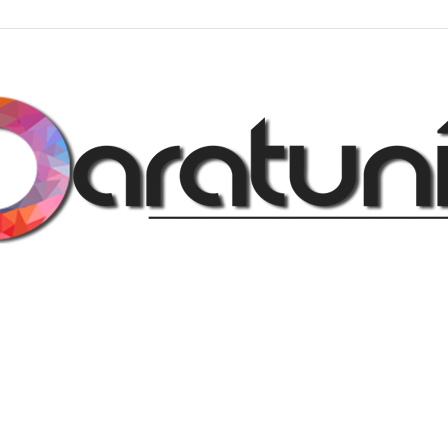
Regalos
y