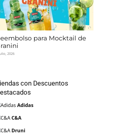
eembolso para Mocktail de
ranini
julio, 2026
iendas con Descuentos
estacados
Adidas
C&A
Druni