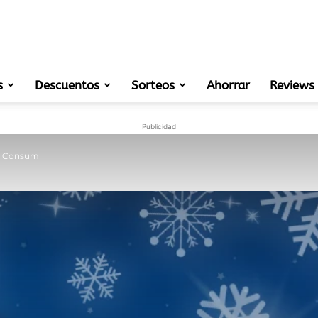
s
Descuentos
Sorteos
muestras
Ahorrar
Reviews
Publicidad
to Consum
gratis
de