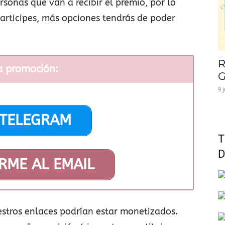
ersonas que van a recibir el premio, por lo
articipes, más opciones tendrás de poder
R
a promoción:
G
9 
 TELEGRAM
T
D
RME AL EMAIL
stros enlaces podrían estar monetizados.