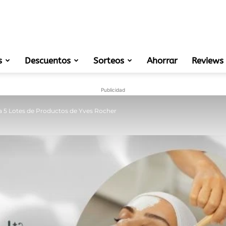
s
Descuentos
Sorteos
muestras
Ahorrar
Reviews
Publicidad
 5 Lotes de Productos de Yves Rocher
gratis
de