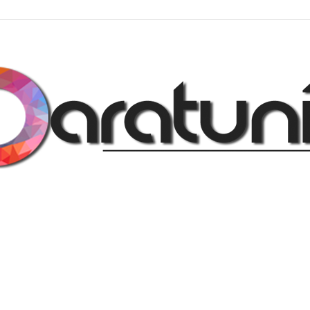
Regalos
y