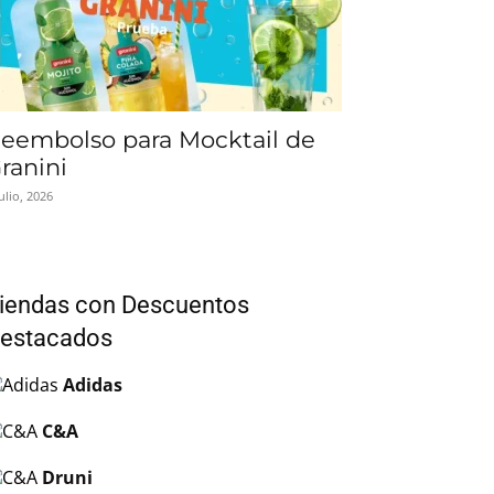
eembolso para Mocktail de
ranini
julio, 2026
iendas con Descuentos
estacados
Adidas
C&A
Druni