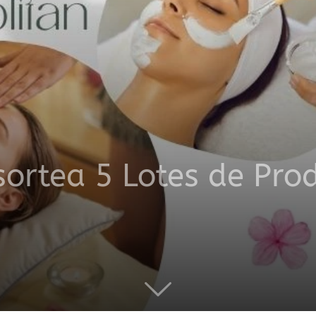
productos
a
ortea 5 Lotes de Pro
domicilio