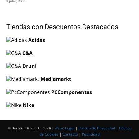
9 julio, 2026
Tiendas con Descuentos Destacados
Adidas
C&A
Druni
Mediamarkt
PCComponentes
Nike
© Baratuni®‎ 2013 - 2024 |
Aviso Legal
|
Política de Privacidad
|
Política
de Cookies
|
Contacto
|
Publicidad