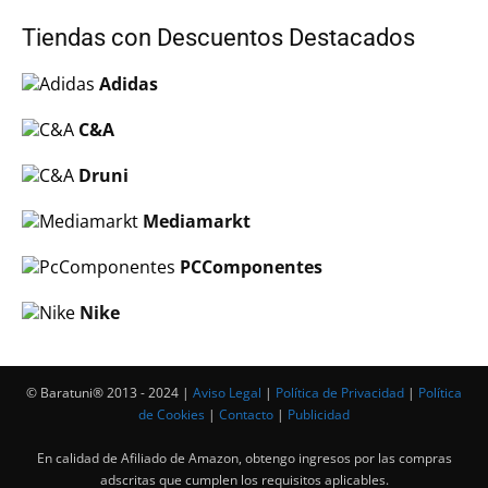
Tiendas con Descuentos Destacados
Adidas
C&A
Druni
Mediamarkt
PCComponentes
Nike
© Baratuni®‎ 2013 - 2024 |
Aviso Legal
|
Política de Privacidad
|
Política
de Cookies
|
Contacto
|
Publicidad
En calidad de Afiliado de Amazon, obtengo ingresos por las compras
adscritas que cumplen los requisitos aplicables.