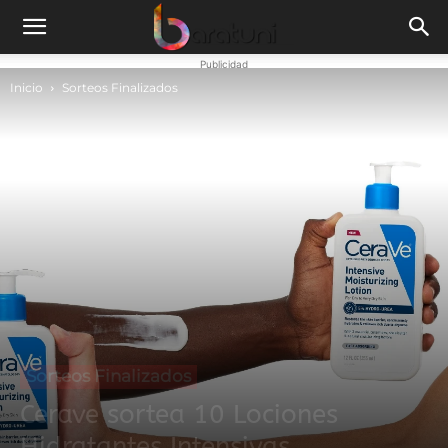
Publicidad
Inicio
Sorteos Finalizados
Sorteos Finalizados
Cerave sortea 10 Lociones
Hidratantes Intensivas