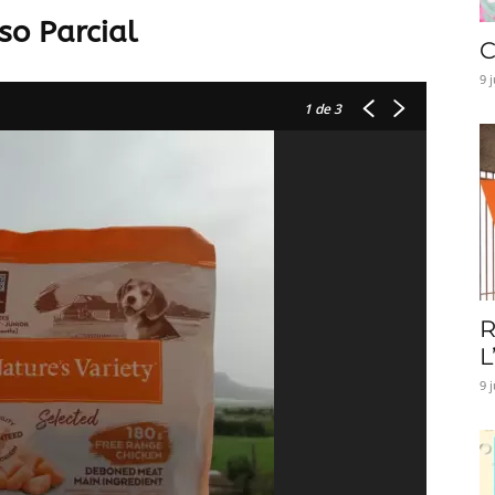
so Parcial
C
9 
1
de 3
R
L
9 