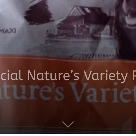
productos
a
ial Nature’s Variety
domicilio