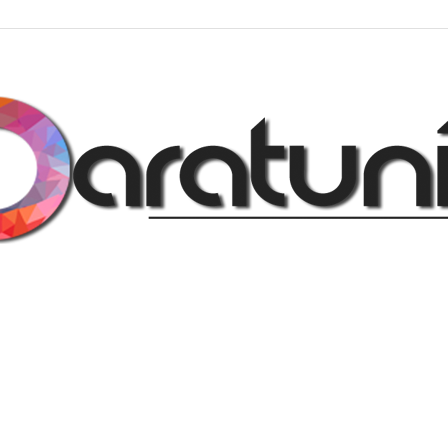
Regalos
y