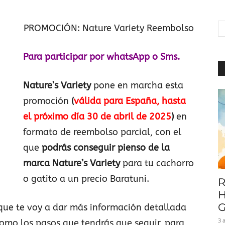
|
PROMOCIÓN: Nature Variety Reembolso
Para participar por whatsApp o Sms.
Baratuni
Nature’s Variety
pone en marcha esta
promoción
(
válida para España, hasta
el próximo día 30 de abril de 2025
)
en
formato de reembolso parcial, con el
que
podrás conseguir pienso de la
marca Nature’s Variety
para tu cachorro
o gatito a un precio Baratuni.
R
H
G
que te voy a dar más información detallada
3 
omo los pasos que tendrás que seguir, para