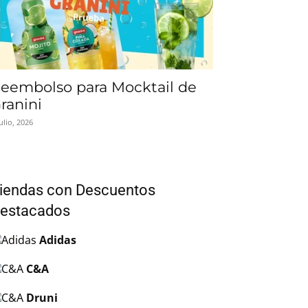
eembolso para Mocktail de
ranini
julio, 2026
iendas con Descuentos
estacados
Adidas
C&A
Druni