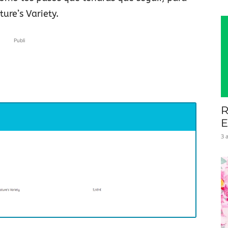
ure’s Variety.
Publi
R
E
3 