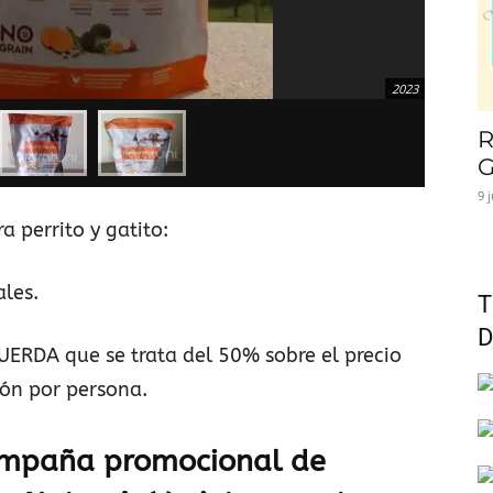
2023
R
G
9 
 perrito y gatito:
ales.
T
D
ERDA que se trata del 50% sobre el precio
ión por persona.
ampaña promocional de