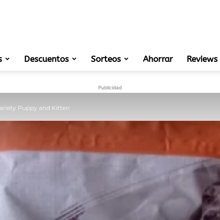
s
Descuentos
Sorteos
muestras
Ahorrar
Reviews
Publicidad
ariety Puppy and Kitten
gratis
de