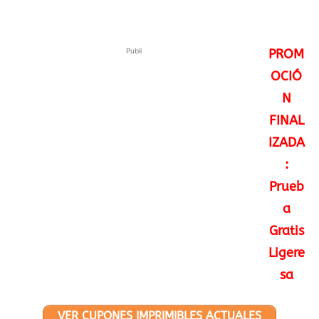
Publi
PROM
OCIÓ
N
FINAL
IZADA
:
Prueb
a
Gratis
Ligere
sa
VER CUPONES IMPRIMIBLES ACTUALES