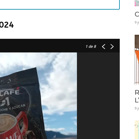
C
9 
2024
1
de 8
R
L
9 