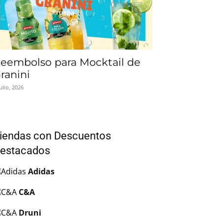
eembolso para Mocktail de
ranini
julio, 2026
iendas con Descuentos
estacados
Adidas
C&A
Druni