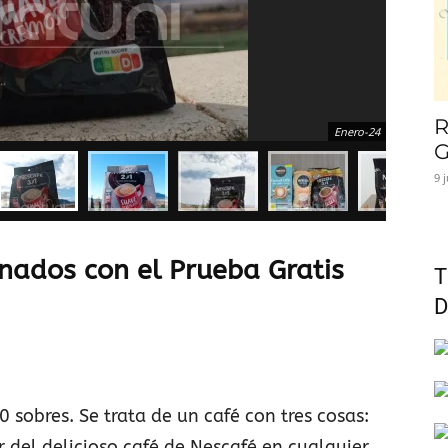
R
Enero-24
G
9 
nados con el Prueba Gratis
T
D
 sobres. Se trata de un café con tres cosas:
ar del delicioso café de Nescafé en cualquier