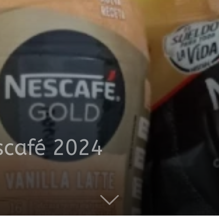
productos
a
café 2024
domicilio