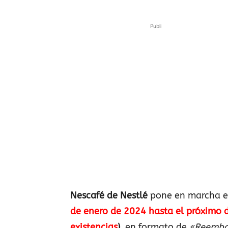
Publi
Nescafé de Nestlé
pone en marcha 
de enero de 2024 hasta el próximo 
existencias
),
en formato de
«Reembo