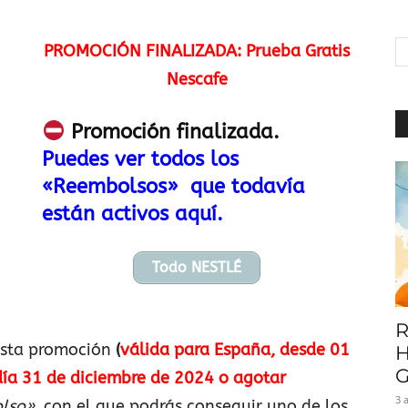
|
PROMOCIÓN FINALIZADA: Prueba Gratis
Nescafe
Baratuni
Promoción finalizada.
Puedes ver todos los
«Reembolsos» que todavía
están activos aquí.
Todo NESTLÉ
R
esta promoción
(
válida para España, desde 01
H
G
día 31 de diciembre de 2024 o agotar
3 
lso»
, con el que podrás conseguir uno de los