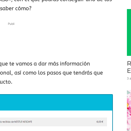
 saber cómo?
Publi
R
 que te vamos a dar más información
E
nal, así como los pasos que tendrás que
3 
ucto.