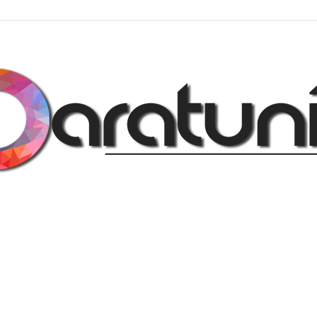
Regalos
y