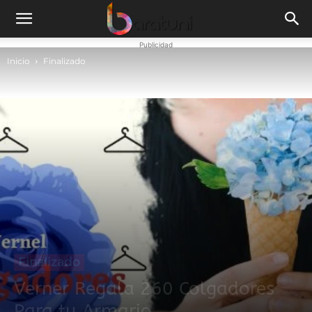
Publicidad
Inicio
Finalizado
Finalizado
Verner Regala 260 Colgadores
Para tu Armario