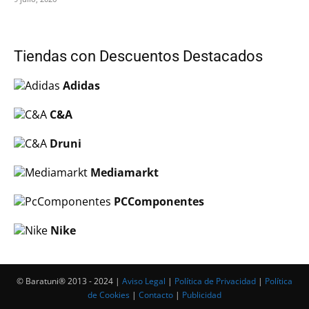
Tiendas con Descuentos Destacados
Adidas
C&A
Druni
Mediamarkt
PCComponentes
Nike
© Baratuni®‎ 2013 - 2024 |
Aviso Legal
|
Política de Privacidad
|
Política
de Cookies
|
Contacto
|
Publicidad