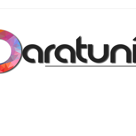
Regalos
y