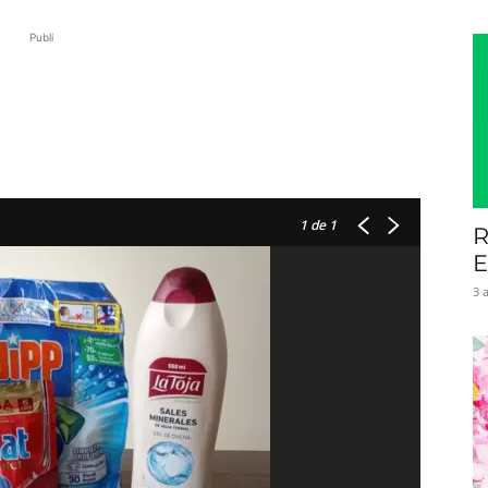
Publi
1
de 1
R
E
3 