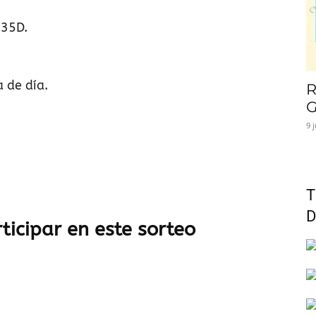
 35D.
 de día.
R
G
9 
T
D
ticipar en este sorteo