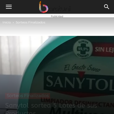
Publicidad
Inicio
Sorteos Finalizados
Sorteos Finalizados
Sanytol sortea 5 Lotes de sus
Productos