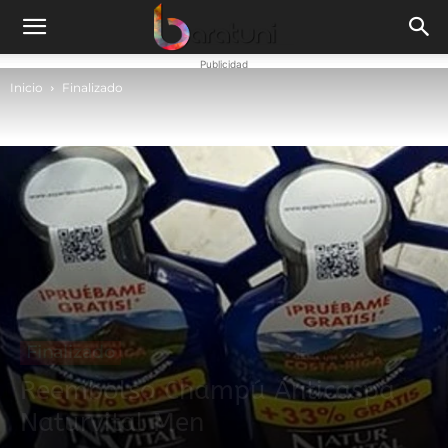
Publicidad
Inicio
Finalizado
Finalizado
Reembolso Champú Anticaspa
Naturvital Men