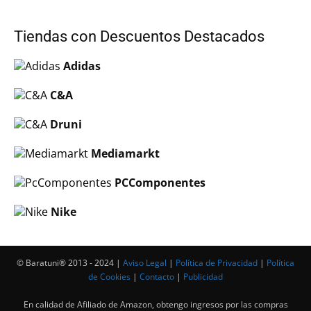
Tiendas con Descuentos Destacados
Adidas
C&A
Druni
Mediamarkt
PCComponentes
Nike
© Baratuni®‎ 2013 - 2024 |
Aviso Legal
|
Política de Privacidad
|
Política
de Cookies
|
Contacto
|
Publicidad
En calidad de Afiliado de Amazon, obtengo ingresos por las compras