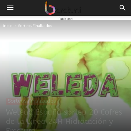
Publicidad
Inicio
Sorteos Finalizados
Sorteos Finalizados
Weleda España sortea 20 Cofres
de la Línea 24H Hidratación y
Frescura