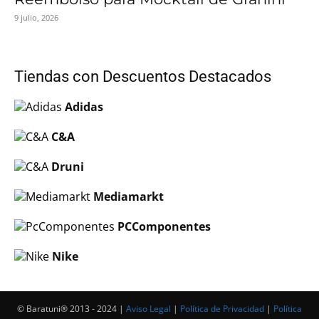
9 julio, 2026
Tiendas con Descuentos Destacados
Adidas
C&A
Druni
Mediamarkt
PCComponentes
Nike
© Baratuni®‎ 2013 - 2024 |
Aviso Legal
|
Política de Privacidad
|
Política