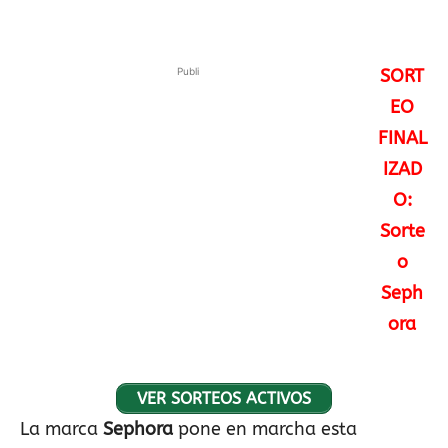
Publi
SORT
EO
FINAL
IZAD
O:
Sorte
o
Seph
ora
VER SORTEOS ACTIVOS
La marca
Sephora
pone en marcha esta