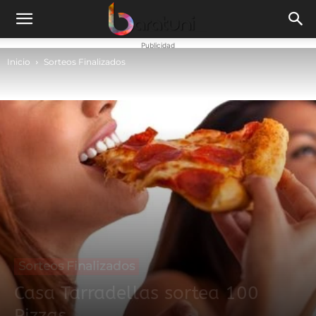
Publicidad
Inicio
Sorteos Finalizados
Sorteos Finalizados
Casa Tarradellas sortea 100
Pizzas