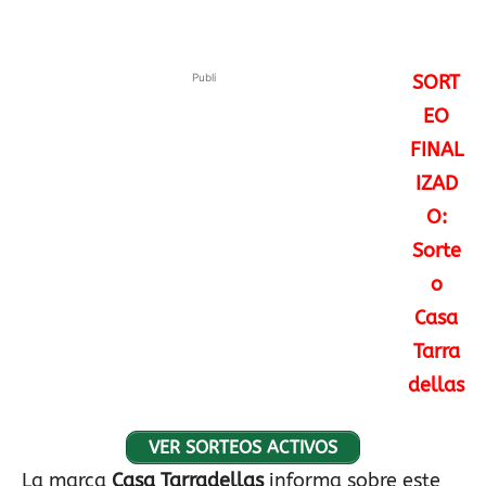
Publi
SORT
EO
FINAL
IZAD
O:
Sorte
o
Casa
Tarra
dellas
VER SORTEOS ACTIVOS
La marca
Casa Tarradellas
informa sobre este