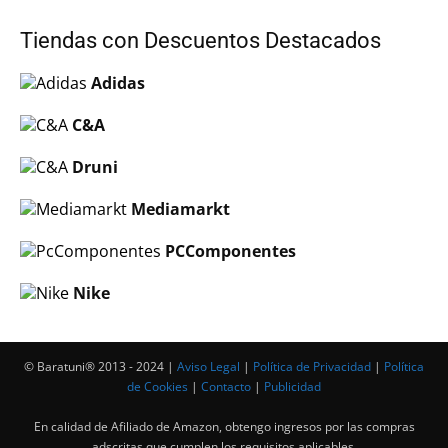
Tiendas con Descuentos Destacados
Adidas
C&A
Druni
Mediamarkt
PCComponentes
Nike
© Baratuni®‎ 2013 - 2024 |
Aviso Legal
|
Política de Privacidad
|
Política
de Cookies
|
Contacto
|
Publicidad
En calidad de Afiliado de Amazon, obtengo ingresos por las compras
adscritas que cumplen los requisitos aplicables.