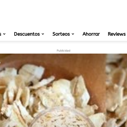
s
Descuentos
Sorteos
muestras
Ahorrar
Reviews
Publicidad
a
gratis
de