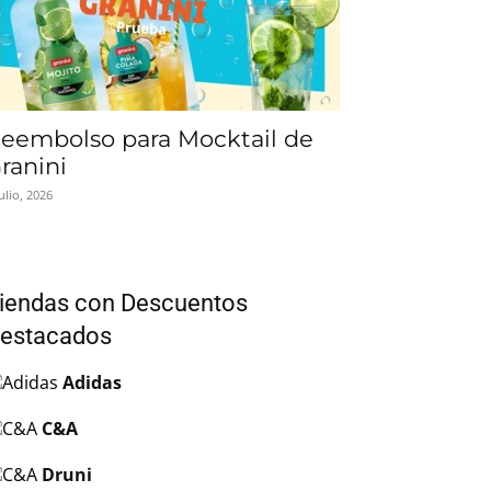
eembolso para Mocktail de
ranini
julio, 2026
iendas con Descuentos
estacados
Adidas
C&A
Druni