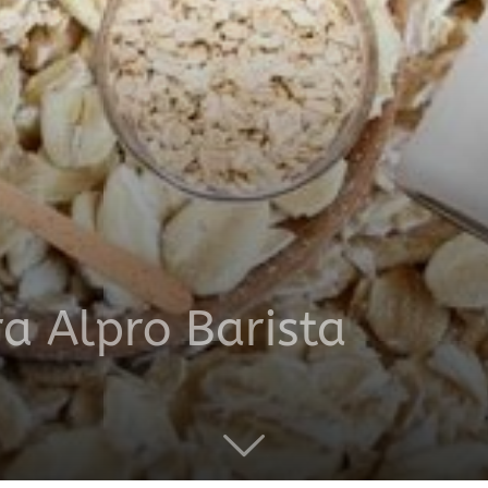
productos
a
a Alpro Barista
domicilio