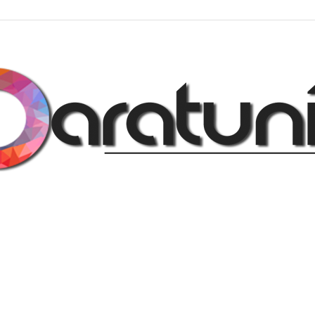
Regalos
y