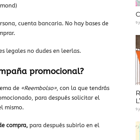
lmond)
C
ersona, cuenta bancaria. No hay bases de
9 
mprar.
s legales no dudes en leerlas.
ampaña promocional?
stema de
«Reembolso»
, con la que tendrás
R
omocionado, para después solicitar el
L
el mismo.
9 
 de compra,
para después subirlo en el