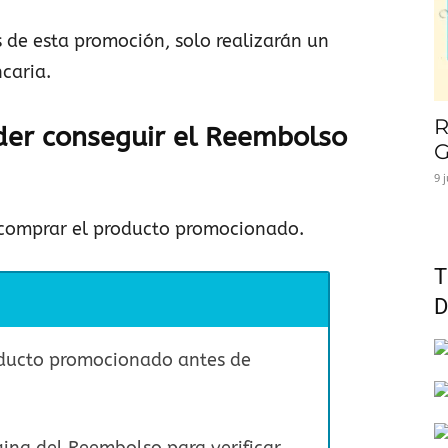
 de esta promoción, solo realizarán un
caria.
R
der conseguir el Reembolso
G
9 
 comprar el producto promocionado.
T
D
oducto promocionado antes de
ágina del Reembolso para verificar