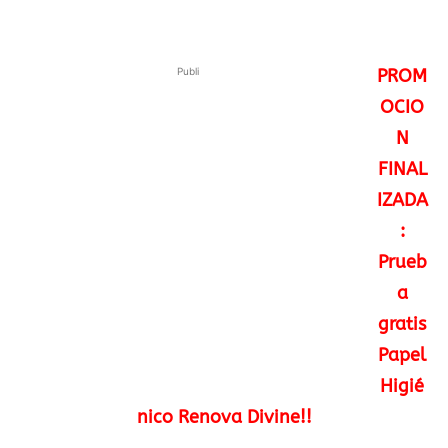
Publi
PROM
OCIO
N
FINAL
IZADA
:
Prueb
a
gratis
Papel
Higié
nico Renova Divine!!