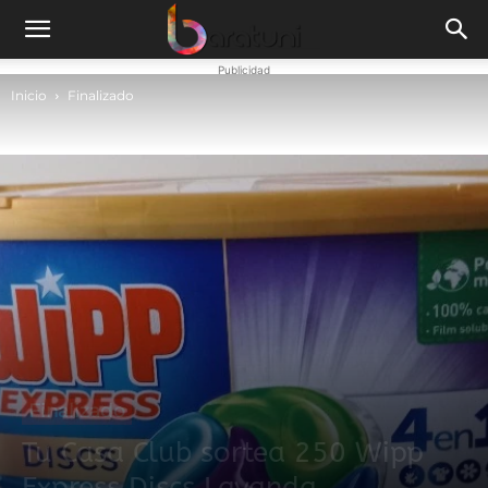
Publicidad
Inicio
Finalizado
Finalizado
Tu Casa Club sortea 250 Wipp
Express Discs Lavanda