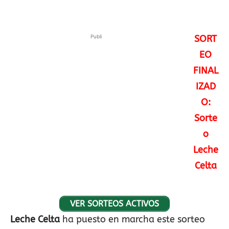
Publi
SORT
EO
FINAL
IZAD
O:
Sorte
o
Leche
Celta
VER SORTEOS ACTIVOS
Leche Celta
ha puesto en marcha este sorteo