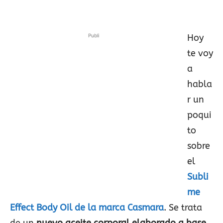
Publi
Hoy
te voy
a
habla
r un
poqui
to
sobre
el
Subli
me
Effect Body Oil de la marca Casmara
. Se trata