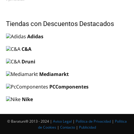
Tiendas con Descuentos Destacados
Adidas
C&A
Druni
Mediamarkt
PCComponentes
Nike
© Baratuni®‎ 2013 - 2024 |
Aviso Legal
|
Política de Privacidad
|
Política
de Cookies
|
Contacto
|
Publicidad