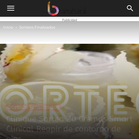
Publicidad
Inicio
Sorteos Finalizados
Sorteos Finalizados
Clinique Sortea 20 Cremas Smart
Clinical Reapir de contorno de
ojos