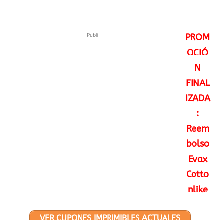
Publi
PROM
OCIÓ
N
FINAL
IZADA
:
Reem
bolso
Evax
Cotto
nlike
VER CUPONES IMPRIMIBLES ACTUALES