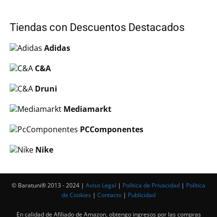
Tiendas con Descuentos Destacados
Adidas
C&A
Druni
Mediamarkt
PCComponentes
Nike
© Baratuni®‎ 2013 - 2024 |
Aviso Legal
|
Política de Privacidad
|
Política
de Cookies
|
Contacto
|
Publicidad
En calidad de Afiliado de Amazon, obtengo ingresos por las compras