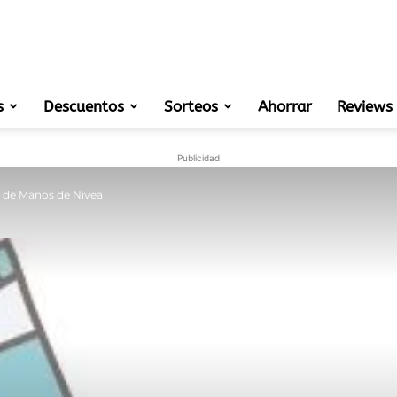
s
Descuentos
Sorteos
muestras
Ahorrar
Reviews
Publicidad
a de Manos de Nivea
gratis
de