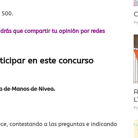
 500.
C
9 
ndrás que compartir tu opinión por redes
ticipar en este concurso
ma de Manos de Nivea.
R
L
9 
ece, contestando a las preguntas e indicando