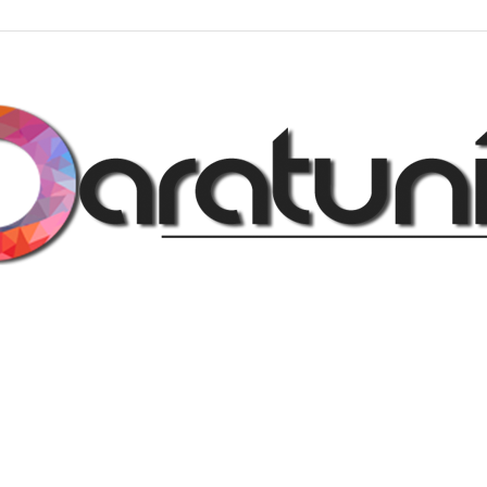
Regalos
y