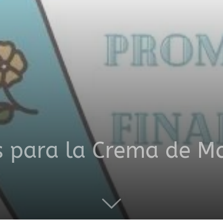
productos
a
s para la Crema de M
domicilio