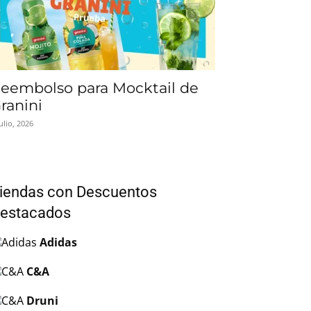
eembolso para Mocktail de
ranini
julio, 2026
iendas con Descuentos
estacados
Adidas
C&A
Druni