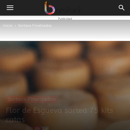
Publicidad
Inicio
Sorteos Finalizados
Sorteos Finalizados
Flor de Esgueva sortea 75 kits
catas
Sorteo en: