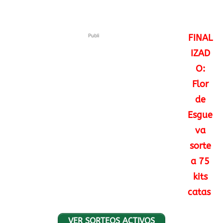
Publi
FINAL
IZAD
O:
Flor
de
Esgue
va
sorte
a 75
kits
catas
VER SORTEOS ACTIVOS