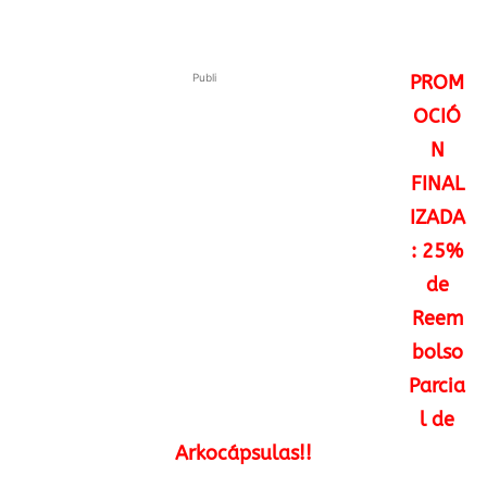
Publi
PROM
OCIÓ
N
FINAL
IZADA
: 25%
de
Reem
bolso
Parcia
l de
Arkocápsulas!!