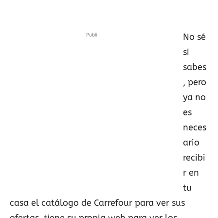
Publi
No sé
si
sabes
, pero
ya no
es
neces
ario
recibi
r en
tu
casa el catálogo de Carrefour para ver sus