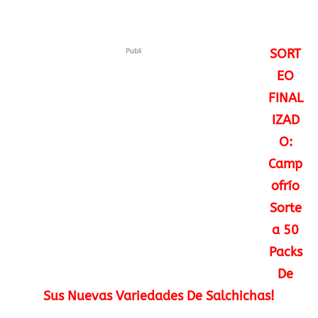
Publi
SORT
EO
FINAL
IZAD
O:
Camp
ofrío
Sorte
a 50
Packs
De
Sus Nuevas Variedades De Salchichas!