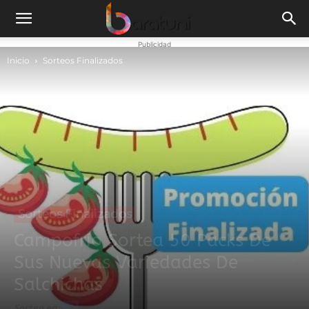
Publicidad
Inicio
Sorteos Finalizados
Sorteos Finalizados
Campofrío Sortea 50 Packs De
Sus Nuevas Variedades De
Salchichas
Sorteo en: