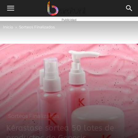
Publicidad
Inicio
Sorteos Finalizados
Sorteos Finalizados
Kérastase sortea 50 lotes de
productos de Genesis