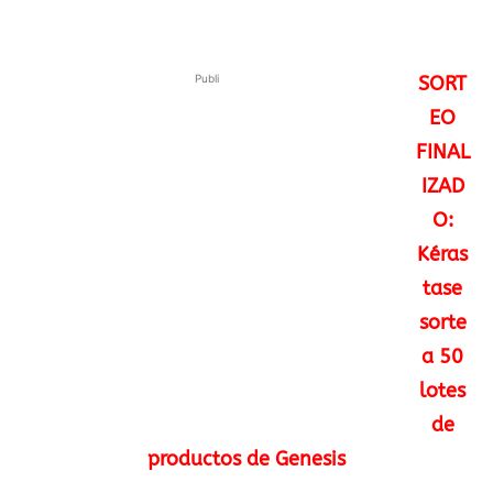
Publi
SORT
EO
FINAL
IZAD
O:
Kéras
tase
sorte
a 50
lotes
de
productos de Genesis