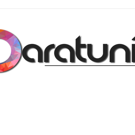
Regalos
y