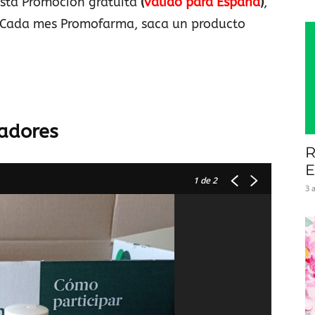
sta Promoción gratuita
(
válido para España
)
,
. Cada mes Promofarma, saca un producto
adores
R
E
1
de 2
3 