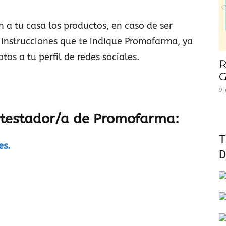
n a tu casa los productos, en caso de ser
 instrucciones que te indique Promofarma, ya
os a tu perfil de redes sociales.
R
G
9 
r testador/a de Promofarma:
T
es.
D