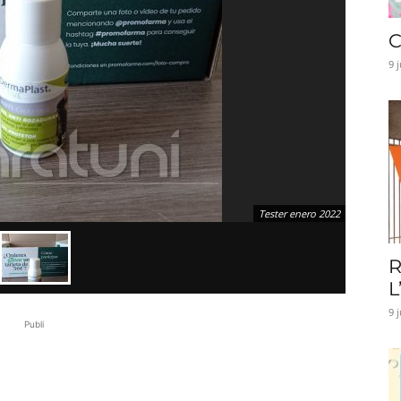
C
9 
Tester enero 2022
R
L
9 
Publi