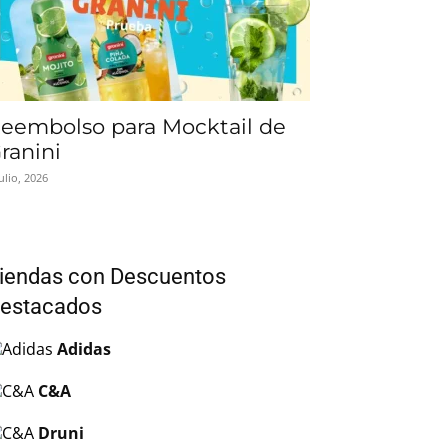
eembolso para Mocktail de
ranini
julio, 2026
iendas con Descuentos
estacados
Adidas
C&A
Druni