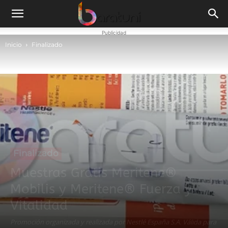
Publicidad
Inicio
Finalizado
Finalizado
Muestras Gratis Meritene®
Mobilis y Meritene® Fuerza y
Vitalidad
Promoción organizada y realizada por Nestlé España S.A. Válida para