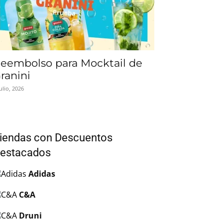
eembolso para Mocktail de
ranini
julio, 2026
iendas con Descuentos
estacados
Adidas
C&A
Druni