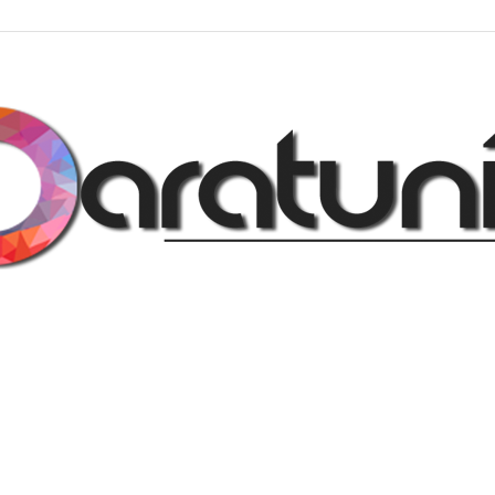
Regalos
y