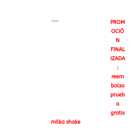
Publi
PROM
OCIÓ
N
FINAL
IZADA
:
reem
bolso
prueb
a
gratis
milka shake