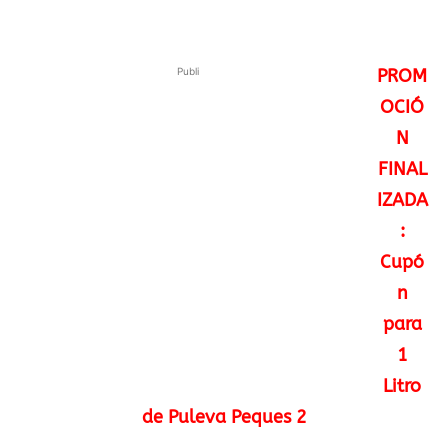
Publi
PROM
OCIÓ
N
FINAL
IZADA
:
Cupó
n
para
1
Litro
de Puleva Peques 2