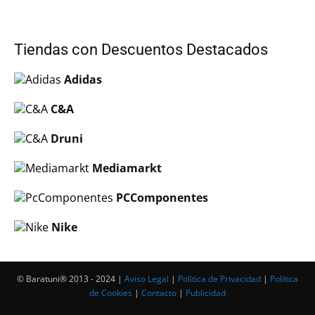
Tiendas con Descuentos Destacados
Adidas
C&A
Druni
Mediamarkt
PCComponentes
Nike
© Baratuni®‎ 2013 - 2024 |
Aviso Legal
|
Política de Privacidad
|
Política
de Cookies
|
Contacto
|
Publicidad