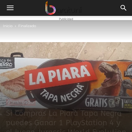
Publicidad
Inicio
Finalizado
Finalizado
Si Compras La Piara Tapa Negra
puedes Ganar 1 PlayStation 4 y