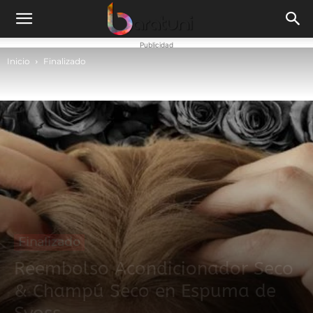
Publicidad
Inicio
Finalizado
Finalizado
Reembolso Acondicionador Seco
& Champú Seco en Espuma de