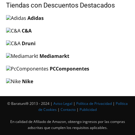
Tiendas con Descuentos Destacados
Adidas
C&A
Druni
Mediamarkt
PCComponentes
Nike
© Baratuni®‎ 2013 - 2024 |
Aviso Legal
|
Política de Privacidad
|
Política
de Cookies
|
Contacto
|
Publicidad
En calidad de Afiliado de Amazon, obtengo ingresos por las compras
adscritas que cumplen los requisitos aplicables.