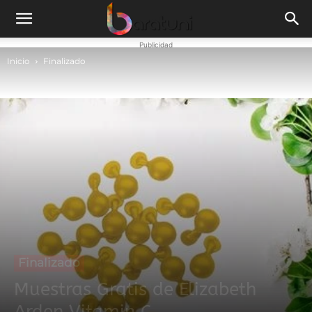
Publicidad
Inicio
Finalizado
Finalizado
Muestras Gratis de Elizabeth
Arden Vitamin C