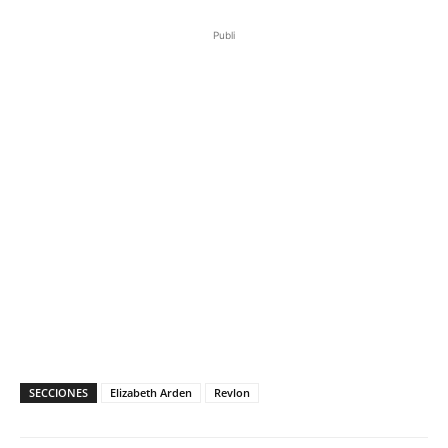
Publi
SECCIONES
Elizabeth Arden
Revlon